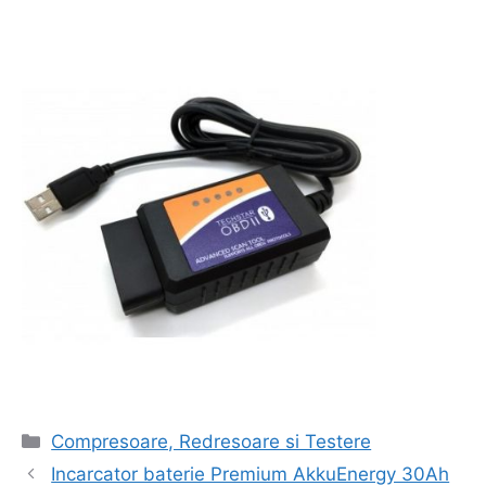
Categorii
Compresoare, Redresoare si Testere
Navigare
Incarcator baterie Premium AkkuEnergy 30Ah