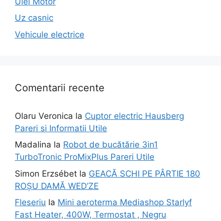
Ulei Motor
Uz casnic
Vehicule electrice
Comentarii recente
Olaru Veronica
la
Cuptor electric Hausberg
Pareri si Informatii Utile
Madalina
la
Robot de bucătărie 3in1
TurboTronic ProMixPlus Pareri Utile
Simon Erzsébet
la
GEACĂ SCHI PE PÂRTIE 180
ROȘU DAMĂ WED’ZE
Fleseriu
la
Mini aeroterma Mediashop Starlyf
Fast Heater, 400W, Termostat , Negru