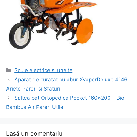
Categorii
Scule electrice si unelte
Navigare
Aparat de curățat cu abur XvaporDeluxe 4146
în
Ariete Pareri si Sfaturi
articol
Saltea pat Ortopedica Pocket 160×200 – Bio
Bambus Air Pareri Utile
Lasă un comentariu