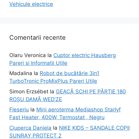
Vehicule electrice
Comentarii recente
Olaru Veronica
la
Cuptor electric Hausberg
Pareri si Informatii Utile
Madalina
la
Robot de bucătărie 3in1
TurboTronic ProMixPlus Pareri Utile
Simon Erzsébet
la
GEACĂ SCHI PE PÂRTIE 180
ROȘU DAMĂ WED’ZE
Fleseriu
la
Mini aeroterma Mediashop Starlyf
Fast Heater, 400W, Termostat , Negru
Ciuperca Daniela
la
NIKE KIDS – SANDALE COPII
SUNRAY PROTECT 2