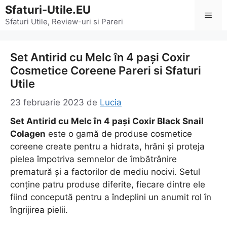
Sari
Sfaturi-Utile.EU
Men
la
Sfaturi Utile, Review-uri si Pareri
conținut
Set Antirid cu Melc în 4 pași Coxir
Cosmetice Coreene Pareri si Sfaturi
Utile
23 februarie 2023
de
Lucia
Set Antirid cu Melc în 4 pași Coxir Black Snail
Colagen
este o gamă de produse cosmetice
coreene create pentru a hidrata, hrăni și proteja
pielea împotriva semnelor de îmbătrânire
prematură și a factorilor de mediu nocivi. Setul
conține patru produse diferite, fiecare dintre ele
fiind concepută pentru a îndeplini un anumit rol în
îngrijirea pielii.