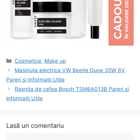
Categorii
Cosmetice
,
Make up
Navigare
Masinuta electrica VW Beetle Dune 35W 6V
în
Pareri si Informatii Utile
articol
Rasnita de cafea Bosch TSM6A013B Pareri si
Informatii Utile
Lasă un comentariu
Comentariu