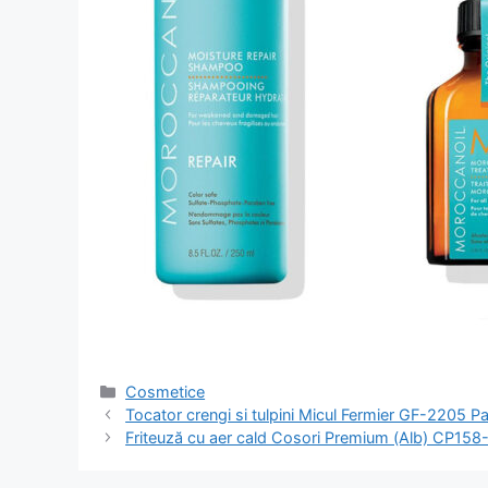
Categorii
Cosmetice
Navigare
Tocator crengi si tulpini Micul Fermier GF-2205 Pa
în
Friteuză cu aer cald Cosori Premium (Alb) CP158-
articol