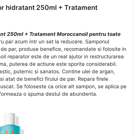
r hidratant 250ml + Tratament
ant 250ml + Tratament Moroccanoil pentru toate
ru par acum intr un set la reducere. Samponul
e de par, produse benefice, recomandate si folosite in
l reparator este de un real ajutor in restructurarea
ama, puterea de actiune este sporita considerabil.
stic, puternic si sanatos. Contine ulei de argan,
i atat de benefici firului de par. Repara firele
uscat. Se foloseste ca orice alt sampon, se aplica pe
 formeaza o spuma destul de abundenta.