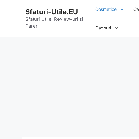
Sari
Cosmetice
Ca
Sfaturi-Utile.EU
la
conținut
Sfaturi Utile, Review-uri si
Pareri
Cadouri