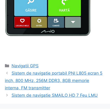
Categorii
Navigatii GPS
Navigare
Sistem de navigatie portabil PNI L805 ecran 5
în
inch, 800 MHz, 256M DDR3, 8GB memorie
articol
interna, FM transmitter
Sistem de navigatie SMAILO HD 7 Feu LMU