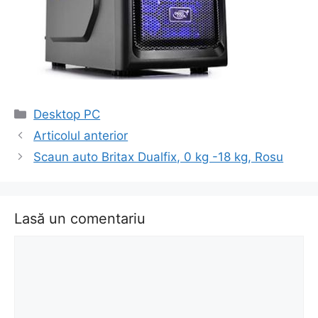
Categorii
Desktop PC
Navigare
Articolul anterior
în
Scaun auto Britax Dualfix, 0 kg -18 kg, Rosu
articol
Lasă un comentariu
Comentariu