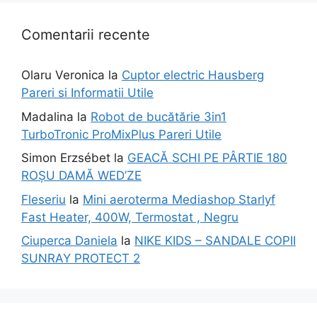
Comentarii recente
Olaru Veronica
la
Cuptor electric Hausberg
Pareri si Informatii Utile
Madalina
la
Robot de bucătărie 3in1
TurboTronic ProMixPlus Pareri Utile
Simon Erzsébet
la
GEACĂ SCHI PE PÂRTIE 180
ROȘU DAMĂ WED’ZE
Fleseriu
la
Mini aeroterma Mediashop Starlyf
Fast Heater, 400W, Termostat , Negru
Ciuperca Daniela
la
NIKE KIDS – SANDALE COPII
SUNRAY PROTECT 2