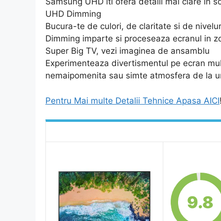
Samsung UHD iti ofera detalii mai clare in s
UHD Dimming
Bucura-te de culori, de claritate si de nivel
Dimming imparte si proceseaza ecranul in zon
Super Big TV, vezi imaginea de ansamblu
Experimenteaza divertismentul pe ecran mul
nemaipomenita sau simte atmosfera de la un 
Pentru Mai multe Detalii Tehnice Apasa AICI
9.8