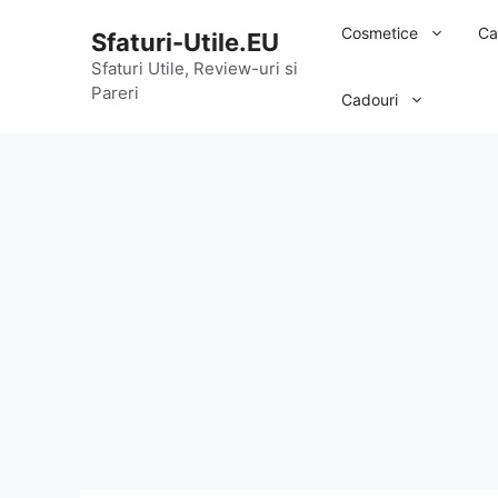
Sari
Cosmetice
Ca
Sfaturi-Utile.EU
la
conținut
Sfaturi Utile, Review-uri si
Pareri
Cadouri