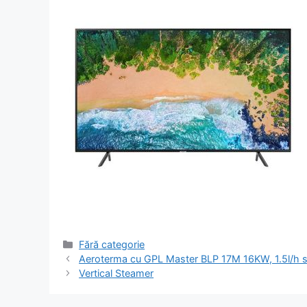
Categorii
Fără categorie
Navigare
Aeroterma cu GPL Master BLP 17M 16KW, 1.5l/h s
în
Vertical Steamer
articol