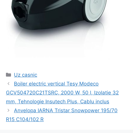
Categorii
Uz casnic
Navigare
Boiler electric vertical Tesy Modeco
în
GCV504720C21TSRC, 2000 W, 50 l, Izolatie 32
articol
mm, Tehnologie Insutech Plus, Cablu inclus
Anvelopa IARNA Tristar Snowpower 195/70
R15 C104/102 R