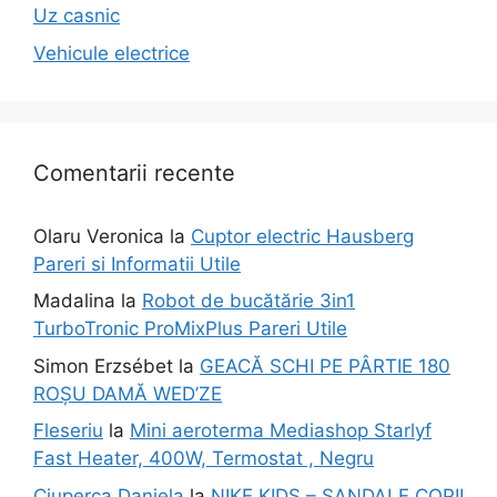
Uz casnic
Vehicule electrice
Comentarii recente
Olaru Veronica
la
Cuptor electric Hausberg
Pareri si Informatii Utile
Madalina
la
Robot de bucătărie 3in1
TurboTronic ProMixPlus Pareri Utile
Simon Erzsébet
la
GEACĂ SCHI PE PÂRTIE 180
ROȘU DAMĂ WED’ZE
Fleseriu
la
Mini aeroterma Mediashop Starlyf
Fast Heater, 400W, Termostat , Negru
Ciuperca Daniela
la
NIKE KIDS – SANDALE COPII