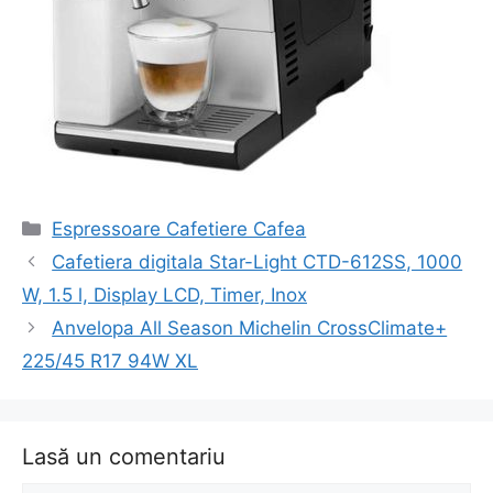
Categorii
Espressoare Cafetiere Cafea
Navigare
Cafetiera digitala Star-Light CTD-612SS, 1000
în
W, 1.5 l, Display LCD, Timer, Inox
articol
Anvelopa All Season Michelin CrossClimate+
225/45 R17 94W XL
Lasă un comentariu