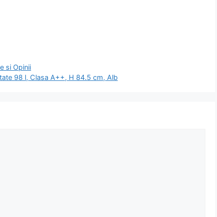
 si Opinii
tate 98 l, Clasa A++, H 84.5 cm, Alb