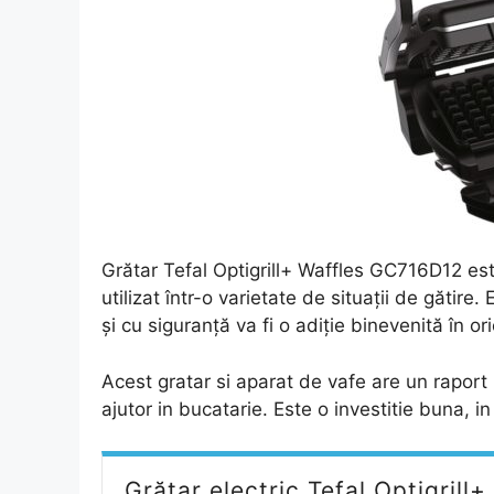
Grătar Tefal Optigrill+ Waffles GC716D12 este
utilizat într-o varietate de situații de gătire
și cu siguranță va fi o adiție binevenită în or
Acest gratar si aparat de vafe are un raport 
ajutor in bucatarie. Este o investitie buna, in 
Grătar electric Tefal Optigrill