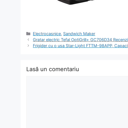
Categorii
Electrocasnice
,
Sandwich Maker
Navigare
Gratar electric Tefal OptiGrill+ GC706D34 Recenzie
în
Frigider cu o usa Star-Light FTTM-98APP, Capaci
articol
Lasă un comentariu
Comentariu