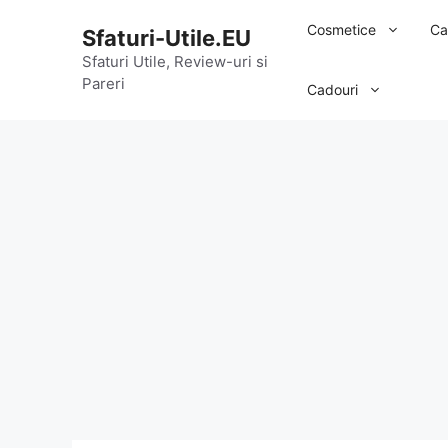
Sari
Cosmetice
Ca
Sfaturi-Utile.EU
la
conținut
Sfaturi Utile, Review-uri si
Pareri
Cadouri