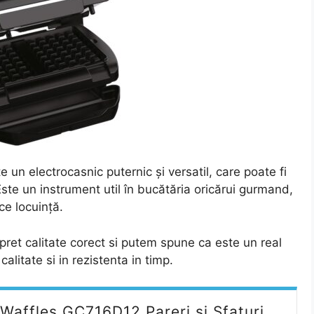
 un electrocasnic puternic și versatil, care poate fi
. Este un instrument util în bucătăria oricărui gurmand,
ice locuință.
pret calitate corect si putem spune ca este un real
calitate si in rezistenta in timp.
+ Waffles GC716D12 Pareri si Sfaturi