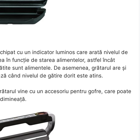
echipat cu un indicator luminos care arată nivelul de
a în funcție de starea alimentelor, astfel încât
gătite sunt alimentele. De asemenea, grătarul are și
ă când nivelul de gătire dorit este atins.
grătarul vine cu un accesoriu pentru gofre, care poate
 dimineață.