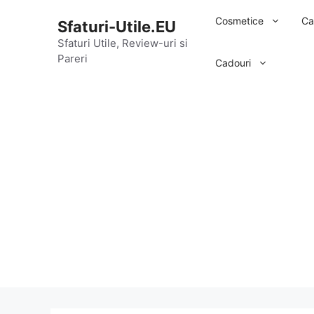
Sari
Cosmetice
Ca
Sfaturi-Utile.EU
la
conținut
Sfaturi Utile, Review-uri si
Pareri
Cadouri