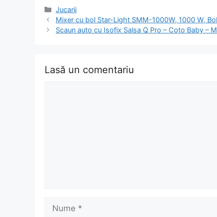
Categorii
Jucarii
Navigare
Mixer cu bol Star-Light SMM-1000W, 1000 W, Bol 4
în
Scaun auto cu Isofix Salsa Q Pro – Coto Baby – 
articol
Lasă un comentariu
Comentariu
Nume