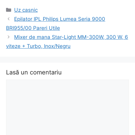
Categorii
Uz casnic
Navigare
Epilator IPL Philips Lumea Seria 9000
în
BRI955/00 Pareri Utile
articol
Mixer de mana Star-Light MM-300W, 300 W, 6
viteze + Turbo, Inox/Negru
Lasă un comentariu
Comentariu