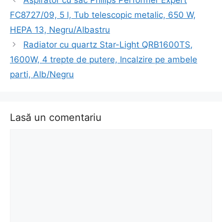
în
FC8727/09, 5 l, Tub telescopic metalic, 650 W,
articol
HEPA 13, Negru/Albastru
Radiator cu quartz Star-Light QRB1600TS,
1600W, 4 trepte de putere, Incalzire pe ambele
parti, Alb/Negru
Lasă un comentariu
Comentariu