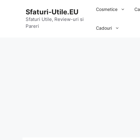
Sari
Cosmetice
Ca
Sfaturi-Utile.EU
la
conținut
Sfaturi Utile, Review-uri si
Pareri
Cadouri