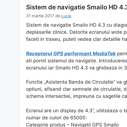
Sistem de navigatie Smailo HD 4.3
31 martie 2017
de
Lucia
Sistem de navigatie Smailo HD 4.3 cu diagon
deplasarile zilnice. Datorita ecranului wide 
faceti in traseu, puteti vedea clar detaliile ha
Receptorul GPS performant MediaTek
perm
ati pornit sistemul de navigatie. Introducerea
ecranului iar Smailo HD 4.3 va ghideaza in 3
Functia „Asistenta Banda de Circulatie” va g
optiuni, afisand clar semnele de circulatie,
schema intersectiei, impreuna cu sagetile c
Ecranul are un display de 4.3”, utilizeaza o
numar de culori de 65000.
Categorie produs – Navigatii GPS Smailo