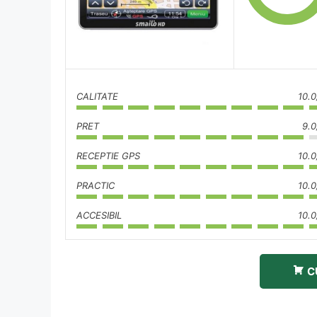
CALITATE
10.0
PRET
9.0
RECEPTIE GPS
10.0
PRACTIC
10.0
ACCESIBIL
10.0
C