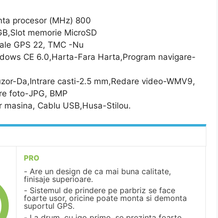
nta procesor (MHz) 800
GB,Slot memorie MicroSD
ale GPS 22, TMC -Nu
ndows CE 6.0,Harta-Fara Harta,Program navigare-
zor-Da,Intrare casti-2.5 mm,Redare video-WMV9,
are foto-JPG, BMP
or masina, Cablu USB,Husa-Stilou.
PRO
Are un design de ca mai buna calitate,
finisaje superioare.
Sistemul de prindere pe parbriz se face
foarte usor, oricine poate monta si demonta
suportul GPS.
La drum, cu igo primo, se prezinta foarte