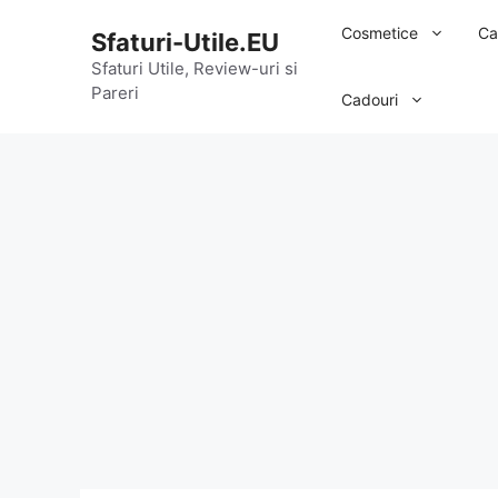
Sari
Cosmetice
Ca
Sfaturi-Utile.EU
la
conținut
Sfaturi Utile, Review-uri si
Pareri
Cadouri