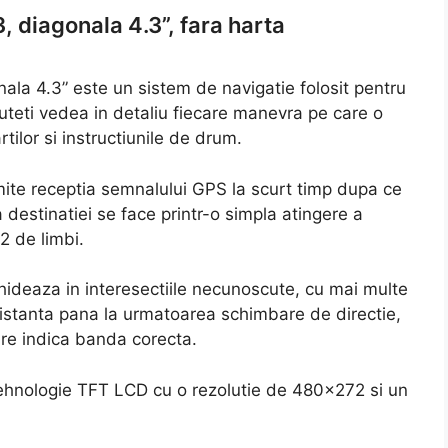
, diagonala 4.3”, fara harta
ala 4.3” este un sistem de navigatie folosit pentru
puteti vedea in detaliu fiecare manevra pe care o
rtilor si instructiunile de drum.
ite receptia semnalului GPS la scurt timp dupa ce
 destinatiei se face printr-o simpla atingere a
2 de limbi.
hideaza in interesectiile necunoscute, cu mai multe
 distanta pana la urmatoarea schimbare de directie,
are indica banda corecta.
 tehnologie TFT LCD cu o rezolutie de 480×272 si un