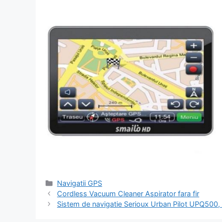
Categorii
Navigatii GPS
Navigare
Cordless Vacuum Cleaner Aspirator fara fir
în
Sistem de navigatie Serioux Urban Pilot UPQ500, 
articol